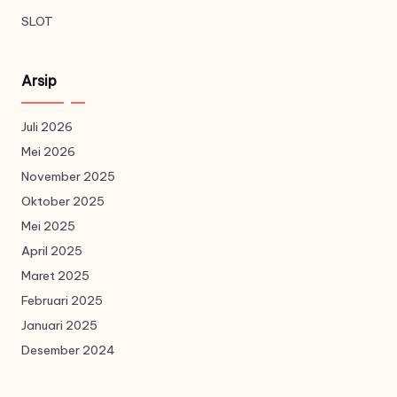
SLOT
Arsip
Juli 2026
Mei 2026
November 2025
Oktober 2025
Mei 2025
April 2025
Maret 2025
Februari 2025
Januari 2025
Desember 2024