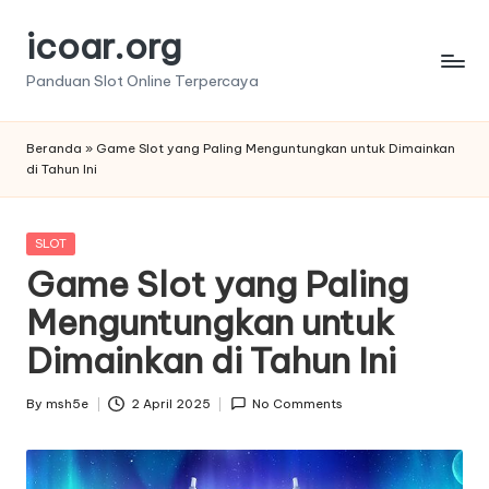
icoar.org
Skip
to
Panduan Slot Online Terpercaya
content
Beranda
»
Game Slot yang Paling Menguntungkan untuk Dimainkan
di Tahun Ini
Posted
SLOT
in
Game Slot yang Paling
Menguntungkan untuk
Dimainkan di Tahun Ini
By
msh5e
2 April 2025
No Comments
Posted
by