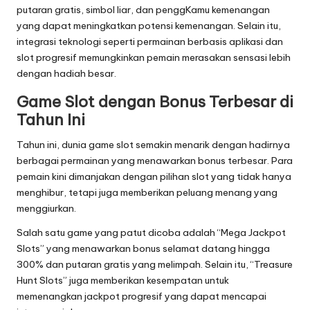
putaran gratis, simbol liar, dan penggKamu kemenangan
yang dapat meningkatkan potensi kemenangan. Selain itu,
integrasi teknologi seperti permainan berbasis aplikasi dan
slot progresif memungkinkan pemain merasakan sensasi lebih
dengan hadiah besar.
Game Slot dengan Bonus Terbesar di
Tahun Ini
Tahun ini, dunia game slot semakin menarik dengan hadirnya
berbagai permainan yang menawarkan bonus terbesar. Para
pemain kini dimanjakan dengan pilihan slot yang tidak hanya
menghibur, tetapi juga memberikan peluang menang yang
menggiurkan.
Salah satu game yang patut dicoba adalah “Mega Jackpot
Slots” yang menawarkan bonus selamat datang hingga
300% dan putaran gratis yang melimpah. Selain itu, “Treasure
Hunt Slots” juga memberikan kesempatan untuk
memenangkan jackpot progresif yang dapat mencapai